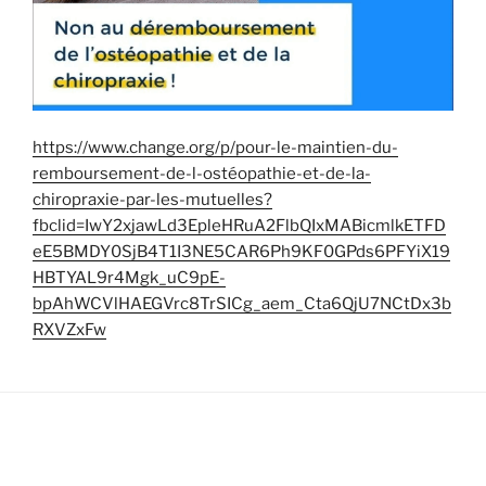
https://www.change.org/p/pour-le-maintien-du-
remboursement-de-l-ostéopathie-et-de-la-
chiropraxie-par-les-mutuelles?
fbclid=IwY2xjawLd3EpleHRuA2FlbQIxMABicmlkETFD
eE5BMDY0SjB4T1I3NE5CAR6Ph9KF0GPds6PFYiX19
HBTYAL9r4Mgk_uC9pE-
bpAhWCVlHAEGVrc8TrSICg_aem_Cta6QjU7NCtDx3b
RXVZxFw