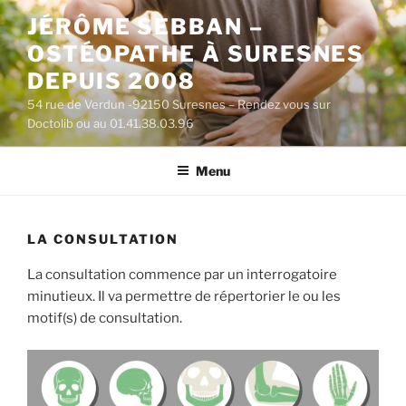
Aller
JÉRÔME SEBBAN –
au
OSTÉOPATHE À SURESNES
contenu
principal
DEPUIS 2008
54 rue de Verdun -92150 Suresnes – Rendez vous sur
Doctolib ou au 01.41.38.03.96
Menu
LA CONSULTATION
La consultation commence par un interrogatoire
minutieux. Il va permettre de répertorier le ou les
motif(s) de consultation.