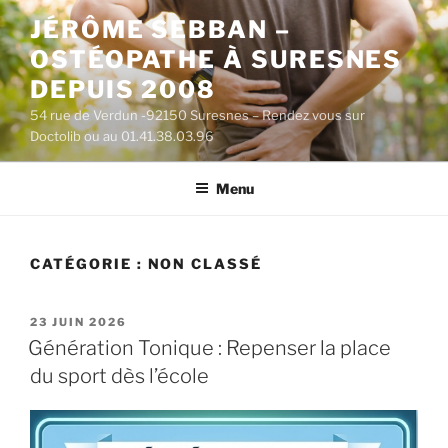
Aller
JÉRÔME SEBBAN –
au
OSTÉOPATHE À SURESNES
contenu
principal
DEPUIS 2008
54 rue de Verdun -92150 Suresnes – Rendez vous sur
Doctolib ou au 01.41.38.03.96
Menu
CATÉGORIE :
NON CLASSÉ
PUBLIÉ
23 JUIN 2026
LE
Génération Tonique : Repenser la place
du sport dès l’école