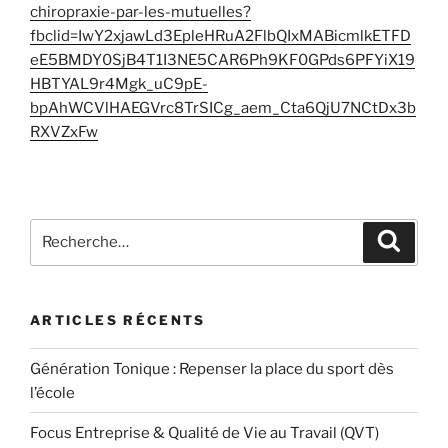
chiropraxie-par-les-mutuelles?
fbclid=IwY2xjawLd3EpleHRuA2FlbQIxMABicmlkETFD
eE5BMDY0SjB4T1I3NE5CAR6Ph9KF0GPds6PFYiX19
HBTYAL9r4Mgk_uC9pE-
bpAhWCVlHAEGVrc8TrSICg_aem_Cta6QjU7NCtDx3b
RXVZxFw
Recherche
Recher
pour
:
ARTICLES RÉCENTS
Génération Tonique : Repenser la place du sport dès
l’école
Focus Entreprise & Qualité de Vie au Travail (QVT)