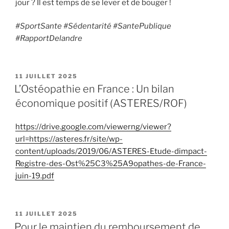
jour ? Il est temps de se lever et de bouger !
#SportSante #Sédentarité #SantePublique
#RapportDelandre
PUBLIÉ
11 JUILLET 2025
LE
L’Ostéopathie en France : Un bilan
économique positif (ASTERES/ROF)
https://drive.google.com/viewerng/viewer?
url=https://asteres.fr/site/wp-
content/uploads/2019/06/ASTERES-Etude-dimpact-
Registre-des-Ost%25C3%25A9opathes-de-France-
juin-19.pdf
PUBLIÉ
11 JUILLET 2025
LE
Pour le maintien du remboursement de